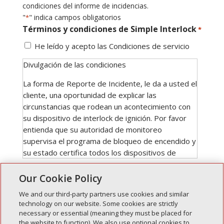
condiciones del informe de incidencias.
"
" indica campos obligatorios
*
Términos y condiciones de Simple Interlock
*
He leído y acepto las Condiciones de servicio
Divulgación de las condiciones
La forma de Reporte de Incidente, le da a usted el
cliente, una oportunidad de explicar las
circunstancias que rodean un acontecimiento con
su dispositivo de interlock de ignición. Por favor
entienda que su autoridad de monitoreo
supervisa el programa de bloqueo de encendido y
su estado certifica todos los dispositivos de
bloqueo de encendido. Una condición de reajuste
de violación puede ser causada por los
Our Cookie Policy
acontecimientos siguientes:
We and our third-party partners use cookies and similar
technology on our website. Some cookies are strictly
Alcohol ingerido
necessary or essential (meaning they must be placed for
Entradas recientes
Contaminación bucal - Comer o beber mientras
the website to function). We also use optional cookies to