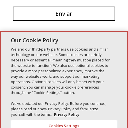
Our Cookie Policy
We and our third-party partners use cookies and similar
technology on our website. Some cookies are strictly
necessary or essential (meaning they must be placed for
Entradas recientes
the website to function). We also use optional cookies to
provide a more personalized experience, improve the
Simple Interlock de Walla Walla
way our websites work, and support our marketing
Enclavamiento simple de Morton
operations. Optional cookies will only be set with your
consent. You can manage your cookie preferences
Simple Interlock de Carol Stream
through the “Cookie Settings” button.
Simple Interlock de Waukegan
We’ve updated our Privacy Policy. Before you continue,
Simple Interlock de Texarkana
please read our new Privacy Policy and familiarize
yourself with the terms.
Privacy Policy
Cookies Settings