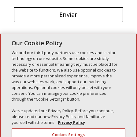
Our Cookie Policy
We and our third-party partners use cookies and similar
technology on our website. Some cookies are strictly
necessary or essential (meaning they must be placed for
Entradas recientes
the website to function). We also use optional cookies to
provide a more personalized experience, improve the
Simple Interlock de Walla Walla
way our websites work, and support our marketing
Enclavamiento simple de Morton
operations. Optional cookies will only be set with your
consent. You can manage your cookie preferences
Simple Interlock de Carol Stream
through the “Cookie Settings” button.
Simple Interlock de Waukegan
We’ve updated our Privacy Policy. Before you continue,
Simple Interlock de Texarkana
please read our new Privacy Policy and familiarize
yourself with the terms.
Privacy Policy
Cookies Settings