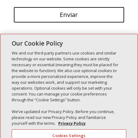
Our Cookie Policy
We and our third-party partners use cookies and similar
technology on our website. Some cookies are strictly
necessary or essential (meaning they must be placed for
Entradas recientes
the website to function). We also use optional cookies to
provide a more personalized experience, improve the
Simple Interlock de Walla Walla
way our websites work, and support our marketing
Enclavamiento simple de Morton
operations. Optional cookies will only be set with your
consent. You can manage your cookie preferences
Simple Interlock de Carol Stream
through the “Cookie Settings” button.
Simple Interlock de Waukegan
We’ve updated our Privacy Policy. Before you continue,
Simple Interlock de Texarkana
please read our new Privacy Policy and familiarize
yourself with the terms.
Privacy Policy
Cookies Settings