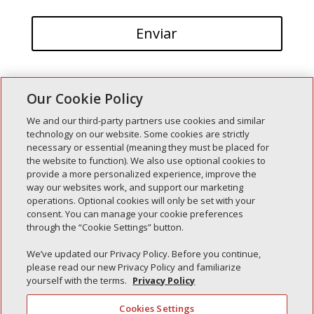
Our Cookie Policy
We and our third-party partners use cookies and similar
technology on our website. Some cookies are strictly
necessary or essential (meaning they must be placed for
Entradas recientes
the website to function). We also use optional cookies to
provide a more personalized experience, improve the
Simple Interlock de Walla Walla
way our websites work, and support our marketing
Enclavamiento simple de Morton
operations. Optional cookies will only be set with your
consent. You can manage your cookie preferences
Simple Interlock de Carol Stream
through the “Cookie Settings” button.
Simple Interlock de Waukegan
We’ve updated our Privacy Policy. Before you continue,
Simple Interlock de Texarkana
please read our new Privacy Policy and familiarize
yourself with the terms.
Privacy Policy
Cookies Settings