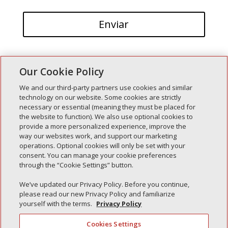
Our Cookie Policy
We and our third-party partners use cookies and similar
technology on our website. Some cookies are strictly
necessary or essential (meaning they must be placed for
Entradas recientes
the website to function). We also use optional cookies to
provide a more personalized experience, improve the
Simple Interlock de Walla Walla
way our websites work, and support our marketing
Enclavamiento simple de Morton
operations. Optional cookies will only be set with your
consent. You can manage your cookie preferences
Simple Interlock de Carol Stream
through the “Cookie Settings” button.
Simple Interlock de Waukegan
We’ve updated our Privacy Policy. Before you continue,
Simple Interlock de Texarkana
please read our new Privacy Policy and familiarize
yourself with the terms.
Privacy Policy
Cookies Settings