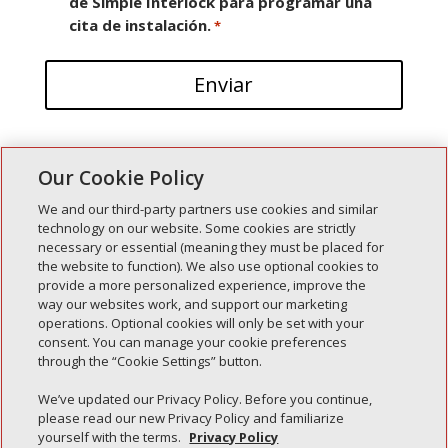
de Simple Interlock para programar una
cita de instalación.
*
Our Cookie Policy
We and our third-party partners use cookies and similar
technology on our website. Some cookies are strictly
necessary or essential (meaning they must be placed for
Entradas recientes
the website to function). We also use optional cookies to
provide a more personalized experience, improve the
Simple Interlock de Walla Walla
way our websites work, and support our marketing
Enclavamiento simple de Morton
operations. Optional cookies will only be set with your
consent. You can manage your cookie preferences
Simple Interlock de Carol Stream
through the “Cookie Settings” button.
Simple Interlock de Waukegan
We’ve updated our Privacy Policy. Before you continue,
Simple Interlock de Texarkana
please read our new Privacy Policy and familiarize
yourself with the terms.
Privacy Policy