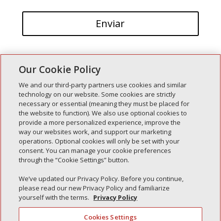
Our Cookie Policy
We and our third-party partners use cookies and similar
technology on our website. Some cookies are strictly
necessary or essential (meaning they must be placed for
Entradas recientes
the website to function). We also use optional cookies to
provide a more personalized experience, improve the
Simple Interlock de Walla Walla
way our websites work, and support our marketing
Enclavamiento simple de Morton
operations. Optional cookies will only be set with your
consent. You can manage your cookie preferences
Simple Interlock de Carol Stream
through the “Cookie Settings” button.
Simple Interlock de Waukegan
We’ve updated our Privacy Policy. Before you continue,
Simple Interlock de Texarkana
please read our new Privacy Policy and familiarize
yourself with the terms.
Privacy Policy
Cookies Settings