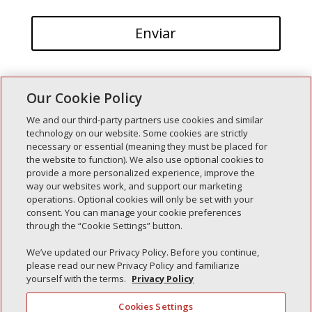
Our Cookie Policy
We and our third-party partners use cookies and similar
technology on our website. Some cookies are strictly
necessary or essential (meaning they must be placed for
Entradas recientes
the website to function). We also use optional cookies to
provide a more personalized experience, improve the
Simple Interlock de Walla Walla
way our websites work, and support our marketing
Enclavamiento simple de Morton
operations. Optional cookies will only be set with your
consent. You can manage your cookie preferences
Simple Interlock de Carol Stream
through the “Cookie Settings” button.
Simple Interlock de Waukegan
We’ve updated our Privacy Policy. Before you continue,
Simple Interlock de Texarkana
please read our new Privacy Policy and familiarize
yourself with the terms.
Privacy Policy
Cookies Settings