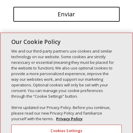
Our Cookie Policy
We and our third-party partners use cookies and similar
technology on our website. Some cookies are strictly
necessary or essential (meaning they must be placed for
Entradas recientes
the website to function). We also use optional cookies to
provide a more personalized experience, improve the
Simple Interlock de Walla Walla
way our websites work, and support our marketing
Enclavamiento simple de Morton
operations. Optional cookies will only be set with your
consent. You can manage your cookie preferences
Simple Interlock de Carol Stream
through the “Cookie Settings” button.
Simple Interlock de Waukegan
We’ve updated our Privacy Policy. Before you continue,
Simple Interlock de Texarkana
please read our new Privacy Policy and familiarize
yourself with the terms.
Privacy Policy
Cookies Settings