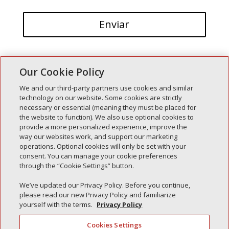
Our Cookie Policy
We and our third-party partners use cookies and similar
technology on our website. Some cookies are strictly
necessary or essential (meaning they must be placed for
Entradas recientes
the website to function). We also use optional cookies to
provide a more personalized experience, improve the
Simple Interlock de Walla Walla
way our websites work, and support our marketing
Enclavamiento simple de Morton
operations. Optional cookies will only be set with your
consent. You can manage your cookie preferences
Simple Interlock de Carol Stream
through the “Cookie Settings” button.
Simple Interlock de Waukegan
We’ve updated our Privacy Policy. Before you continue,
Simple Interlock de Texarkana
please read our new Privacy Policy and familiarize
yourself with the terms.
Privacy Policy
Cookies Settings