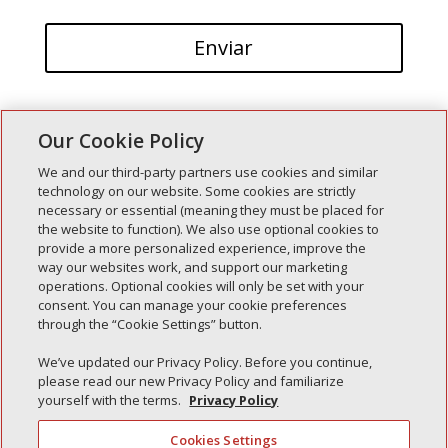
Our Cookie Policy
We and our third-party partners use cookies and similar
technology on our website. Some cookies are strictly
necessary or essential (meaning they must be placed for
Entradas recientes
the website to function). We also use optional cookies to
provide a more personalized experience, improve the
Simple Interlock de Walla Walla
way our websites work, and support our marketing
Enclavamiento simple de Morton
operations. Optional cookies will only be set with your
consent. You can manage your cookie preferences
Simple Interlock de Carol Stream
through the “Cookie Settings” button.
Simple Interlock de Waukegan
We’ve updated our Privacy Policy. Before you continue,
Simple Interlock de Texarkana
please read our new Privacy Policy and familiarize
yourself with the terms.
Privacy Policy
Cookies Settings