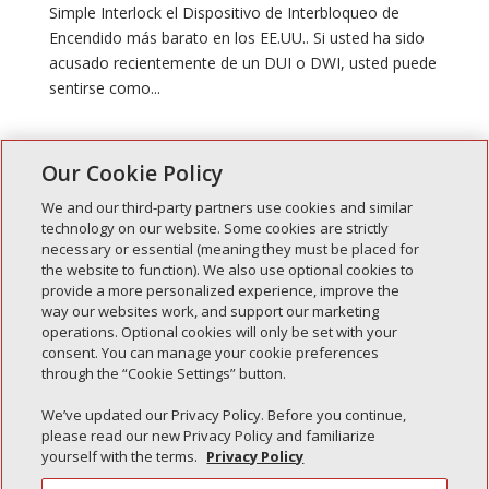
Simple Interlock el Dispositivo de Interbloqueo de
Encendido más barato en los EE.UU.. Si usted ha sido
acusado recientemente de un DUI o DWI, usted puede
sentirse como...
" Entradas anteriores
Our Cookie Policy
We and our third-party partners use cookies and similar
technology on our website. Some cookies are strictly
necessary or essential (meaning they must be placed for
Entradas recientes
the website to function). We also use optional cookies to
provide a more personalized experience, improve the
Simple Interlock de Walla Walla
way our websites work, and support our marketing
Enclavamiento simple de Morton
operations. Optional cookies will only be set with your
consent. You can manage your cookie preferences
Simple Interlock de Carol Stream
through the “Cookie Settings” button.
Simple Interlock de Waukegan
We’ve updated our Privacy Policy. Before you continue,
Simple Interlock de Texarkana
please read our new Privacy Policy and familiarize
yourself with the terms.
Privacy Policy