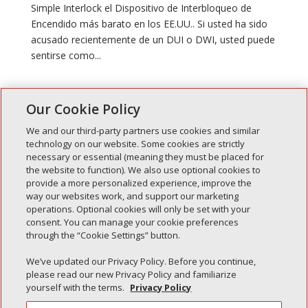
Simple Interlock el Dispositivo de Interbloqueo de
Encendido más barato en los EE.UU.. Si usted ha sido
acusado recientemente de un DUI o DWI, usted puede
sentirse como...
" Entradas anteriores
Our Cookie Policy
We and our third-party partners use cookies and similar
technology on our website. Some cookies are strictly
necessary or essential (meaning they must be placed for
Entradas recientes
the website to function). We also use optional cookies to
provide a more personalized experience, improve the
Simple Interlock de Walla Walla
way our websites work, and support our marketing
Enclavamiento simple de Morton
operations. Optional cookies will only be set with your
consent. You can manage your cookie preferences
Simple Interlock de Carol Stream
through the “Cookie Settings” button.
Simple Interlock de Waukegan
We’ve updated our Privacy Policy. Before you continue,
Simple Interlock de Texarkana
please read our new Privacy Policy and familiarize
yourself with the terms.
Privacy Policy