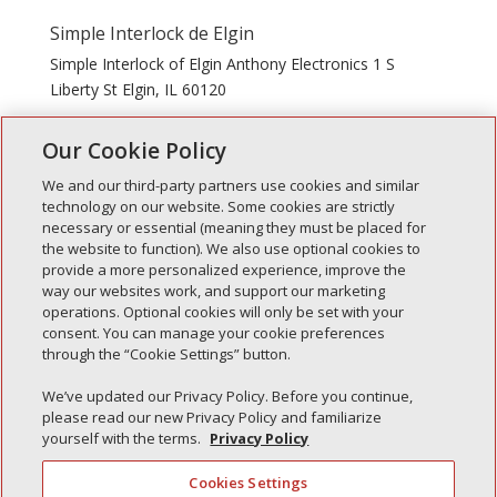
Simple Interlock de Elgin
Simple Interlock of Elgin Anthony Electronics 1 S
Liberty St Elgin, IL 60120
Our Cookie Policy
We and our third-party partners use cookies and similar
technology on our website. Some cookies are strictly
necessary or essential (meaning they must be placed for
Entradas recientes
the website to function). We also use optional cookies to
provide a more personalized experience, improve the
Simple Interlock de Walla Walla
way our websites work, and support our marketing
Enclavamiento simple de Morton
operations. Optional cookies will only be set with your
consent. You can manage your cookie preferences
Simple Interlock de Carol Stream
through the “Cookie Settings” button.
Simple Interlock de Waukegan
We’ve updated our Privacy Policy. Before you continue,
Simple Interlock de Texarkana
please read our new Privacy Policy and familiarize
yourself with the terms.
Privacy Policy
Cookies Settings