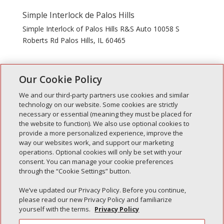
Simple Interlock de Palos Hills
Simple Interlock of Palos Hills R&S Auto 10058 S
Roberts Rd Palos Hills, IL 60465
" Entradas anteriores
Our Cookie Policy
We and our third-party partners use cookies and similar
technology on our website. Some cookies are strictly
necessary or essential (meaning they must be placed for
Entradas recientes
the website to function). We also use optional cookies to
provide a more personalized experience, improve the
Simple Interlock de Walla Walla
way our websites work, and support our marketing
Enclavamiento simple de Morton
operations. Optional cookies will only be set with your
consent. You can manage your cookie preferences
Simple Interlock de Carol Stream
through the “Cookie Settings” button.
Simple Interlock de Waukegan
We’ve updated our Privacy Policy. Before you continue,
Simple Interlock de Texarkana
please read our new Privacy Policy and familiarize
yourself with the terms.
Privacy Policy