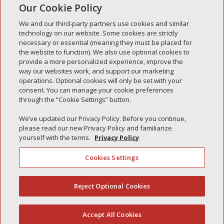
Our Cookie Policy
We and our third-party partners use cookies and similar
technology on our website. Some cookies are strictly
necessary or essential (meaning they must be placed for
Entradas recientes
the website to function). We also use optional cookies to
provide a more personalized experience, improve the
Simple Interlock de Walla Walla
way our websites work, and support our marketing
Enclavamiento simple de Morton
operations. Optional cookies will only be set with your
consent. You can manage your cookie preferences
Simple Interlock de Carol Stream
through the “Cookie Settings” button.
Simple Interlock de Waukegan
We’ve updated our Privacy Policy. Before you continue,
Simple Interlock de Texarkana
please read our new Privacy Policy and familiarize
yourself with the terms.
Privacy Policy
Cookies Settings
Política de privacidad
Sus opciones de privacidad
Reject Optional Cookies
(844) 607-2249
Autoridad de control
Gestionar cookies
Accept All Cookies
Español