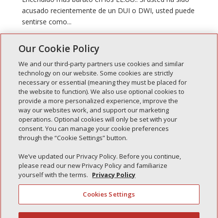
acusado recientemente de un DUI o DWI, usted puede
sentirse como...
Our Cookie Policy
We and our third-party partners use cookies and similar
technology on our website. Some cookies are strictly
necessary or essential (meaning they must be placed for
Entradas recientes
the website to function). We also use optional cookies to
provide a more personalized experience, improve the
Simple Interlock de Walla Walla
way our websites work, and support our marketing
Enclavamiento simple de Morton
operations. Optional cookies will only be set with your
consent. You can manage your cookie preferences
Simple Interlock de Carol Stream
through the “Cookie Settings” button.
Simple Interlock de Waukegan
We’ve updated our Privacy Policy. Before you continue,
Simple Interlock de Texarkana
please read our new Privacy Policy and familiarize
yourself with the terms.
Privacy Policy
Cookies Settings
Política de privacidad
Sus opciones de privacidad