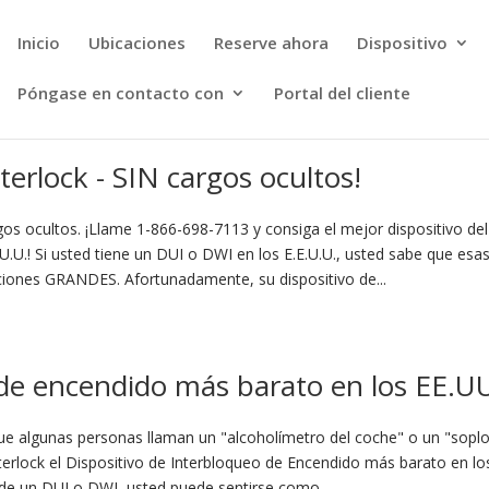
Inicio
Ubicaciones
Reserve ahora
Dispositivo
Póngase en contacto con
Portal del cliente
nterlock - SIN cargos ocultos!
gos ocultos. ¡Llame 1-866-698-7113 y consiga el mejor dispositivo del
E.U.U.! Si usted tiene un DUI o DWI en los E.E.U.U., usted sabe que esa
ciones GRANDES. Afortunadamente, su dispositivo de...
 de encendido más barato en los EE.UU
 que algunas personas llaman un "alcoholímetro del coche" o un "sopl
erlock el Dispositivo de Interbloqueo de Encendido más barato en lo
 de un DUI o DWI, usted puede sentirse como...