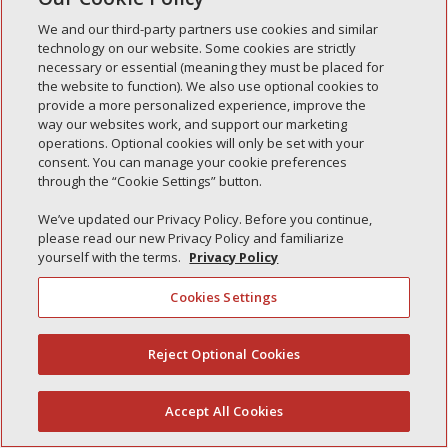
We and our third-party partners use cookies and similar
Entradas recientes
technology on our website. Some cookies are strictly
Simple Interlock de Walla Walla
necessary or essential (meaning they must be placed for
the website to function). We also use optional cookies to
Enclavamiento simple de Morton
provide a more personalized experience, improve the
way our websites work, and support our marketing
Simple Interlock de Carol Stream
operations. Optional cookies will only be set with your
Simple Interlock de Waukegan
consent. You can manage your cookie preferences
through the “Cookie Settings” button.
Simple Interlock de Texarkana
We’ve updated our Privacy Policy. Before you continue,
please read our new Privacy Policy and familiarize
yourself with the terms.
Privacy Policy
Política de privacidad
Cookies Settings
Sus opciones de privacidad
Autoridad de control
Gestionar cookies
Reject Optional Cookies
(844) 607-2249
Accept All Cookies
Español