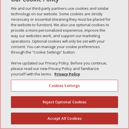
We and our third-party partners use cookies and similar
Entradas recientes
technology on our website. Some cookies are strictly
Simple Interlock de Walla Walla
necessary or essential (meaning they must be placed for
the website to function). We also use optional cookies to
Enclavamiento simple de Morton
provide a more personalized experience, improve the
way our websites work, and support our marketing
Simple Interlock de Carol Stream
operations. Optional cookies will only be set with your
Simple Interlock de Waukegan
consent. You can manage your cookie preferences
through the “Cookie Settings” button.
Simple Interlock de Texarkana
We’ve updated our Privacy Policy. Before you continue,
please read our new Privacy Policy and familiarize
yourself with the terms.
Privacy Policy
Política de privacidad
Cookies Settings
Sus opciones de privacidad
Autoridad de control
Gestionar cookies
Reject Optional Cookies
(844) 607-2249
Accept All Cookies
Español