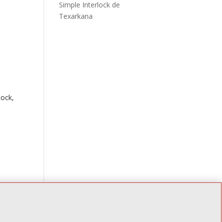
Simple Interlock de
Texarkana
Rock,
tes "