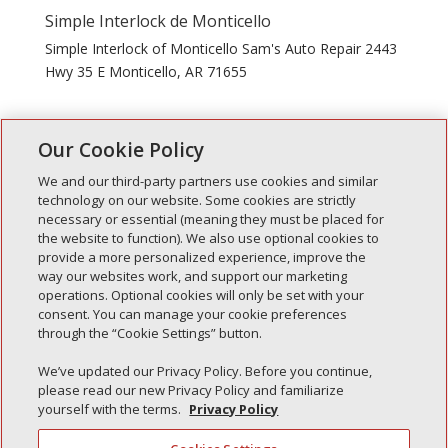
Simple Interlock de Monticello
Simple Interlock of Monticello Sam's Auto Repair 2443
Hwy 35 E Monticello, AR 71655
" Entradas anteriores
Our Cookie Policy
We and our third-party partners use cookies and similar
technology on our website. Some cookies are strictly
necessary or essential (meaning they must be placed for
Entradas recientes
the website to function). We also use optional cookies to
provide a more personalized experience, improve the
Simple Interlock de Walla Walla
way our websites work, and support our marketing
Enclavamiento simple de Morton
operations. Optional cookies will only be set with your
consent. You can manage your cookie preferences
Simple Interlock de Carol Stream
through the “Cookie Settings” button.
Simple Interlock de Waukegan
We’ve updated our Privacy Policy. Before you continue,
Simple Interlock de Texarkana
please read our new Privacy Policy and familiarize
yourself with the terms.
Privacy Policy