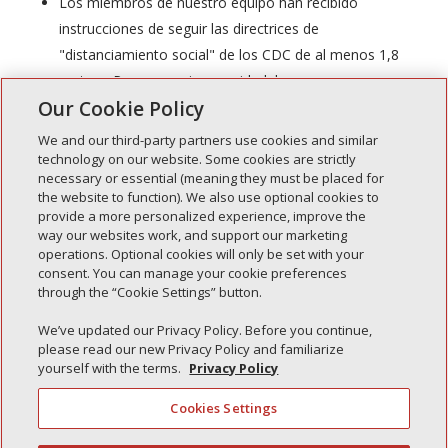
Los miembros de nuestro equipo han recibido
instrucciones de seguir las directrices de
"distanciamiento social" de los CDC de al menos 1,8
metros. Por su propia seguridad, le rogamos que
Our Cookie Policy
siga también estas directrices durante su cita.
We and our third-party partners use cookies and similar
technology on our website. Some cookies are strictly
necessary or essential (meaning they must be placed for
Línea directa sobre
the website to function). We also use optional cookies to
provide a more personalized experience, improve the
coronavirus: (844) 785-
way our websites work, and support our marketing
operations. Optional cookies will only be set with your
consent. You can manage your cookie preferences
7968
through the “Cookie Settings” button.
We’ve updated our Privacy Policy. Before you continue,
please read our new Privacy Policy and familiarize
yourself with the terms.
Privacy Policy
Cookies Settings
Política de privacidad