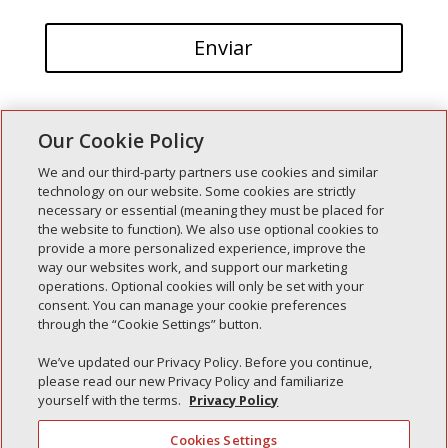
Our Cookie Policy
We and our third-party partners use cookies and similar
technology on our website. Some cookies are strictly
necessary or essential (meaning they must be placed for
Entradas recientes
the website to function). We also use optional cookies to
provide a more personalized experience, improve the
Simple Interlock de Walla Walla
way our websites work, and support our marketing
Enclavamiento simple de Morton
operations. Optional cookies will only be set with your
consent. You can manage your cookie preferences
Simple Interlock de Carol Stream
through the “Cookie Settings” button.
Simple Interlock de Waukegan
We’ve updated our Privacy Policy. Before you continue,
Simple Interlock de Texarkana
please read our new Privacy Policy and familiarize
yourself with the terms.
Privacy Policy
Cookies Settings